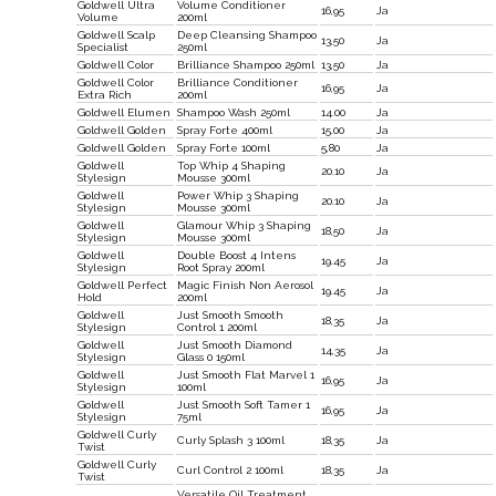
Goldwell Ultra
Volume Conditioner
16,95
Ja
Volume
200ml
Goldwell Scalp
Deep Cleansing Shampoo
13,50
Ja
Specialist
250ml
Goldwell Color
Brilliance Shampoo 250ml
13,50
Ja
Goldwell Color
Brilliance Conditioner
16,95
Ja
Extra Rich
200ml
Goldwell Elumen
Shampoo Wash 250ml
14.00
Ja
Goldwell Golden
Spray Forte 400ml
15.00
Ja
Goldwell Golden
Spray Forte 100ml
5,80
Ja
Goldwell
Top Whip 4 Shaping
20.10
Ja
Stylesign
Mousse 300ml
Goldwell
Power Whip 3 Shaping
20.10
Ja
Stylesign
Mousse 300ml
Goldwell
Glamour Whip 3 Shaping
18,50
Ja
Stylesign
Mousse 300ml
Goldwell
Double Boost 4 Intens
19.45
Ja
Stylesign
Root Spray 200ml
Goldwell Perfect
Magic Finish Non Aerosol
19.45
Ja
Hold
200ml
Goldwell
Just Smooth Smooth
18,35
Ja
Stylesign
Control 1 200ml
Goldwell
Just Smooth Diamond
14,35
Ja
Stylesign
Glass 0 150ml
Goldwell
Just Smooth Flat Marvel 1
16,95
Ja
Stylesign
100ml
Goldwell
Just Smooth Soft Tamer 1
16,95
Ja
Stylesign
75ml
Goldwell Curly
Curly Splash 3 100ml
18,35
Ja
Twist
Goldwell Curly
Curl Control 2 100ml
18,35
Ja
Twist
Versatile Oil Treatment