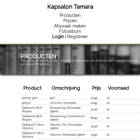
Kapsalon Tamara
Producten
Prijzen
Afspraak maken
Fotoalbum
Login
| Registreer
PRODUCTEN
De actuele voorraad kan wisselen. Kom naar de winkel voor een persoonlijk
en passend advies.
Product
Omschrijving
Prijs
Voorraad
jammi gel
gel
14.95
Ja
gstyle
intense shampoo
12.95
Ja
Goldwell Rich
Reasoning Shampoo
14.10
Ja
Repair
250ml
Goldwell Rich
Reasoning Conditioner
16,95
Ja
Repair
200ml
Goldwell Ultra
Volume Dry Shampoo
14,50
Ja
Volume
250ml
Goldwell Ultra
Volume Shampoo 250ml
13,50
Ja
Volume